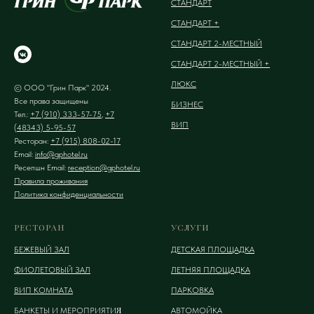
СТАНДАРТ
СТАНДАРТ +
СТАНДАРТ 2-МЕСТНЫЙ
СТАНДАРТ 2-МЕСТНЫЙ +
ЛЮКС
© ООО "Грин Парк" 2024.
Все права защищены
БИЗНЕС
Тел.:
+7 (910) 333-57-75
,
+7
ВИП
(48343) 5-95-57
Ресторан:
+7 (915) 808-02-17
Email:
info@gphotel.ru
Ресепшн Email:
reception@gphotel.ru
Правила проживания
Политика конфиденциальности
РЕСТОРАН
УСЛУГИ
БЕЖЕВЫЙ ЗАЛ
ДЕТСКАЯ ПЛОЩАДКА
ФИОЛЕТОВЫЙ ЗАЛ
ЛЕТНЯЯ ПЛОЩАДКА
ВИП КОМНАТА
ПАРКОВКА
Я
БАНКЕТЫ И МЕРОПРИЯТИ
АВТОМОЙКА